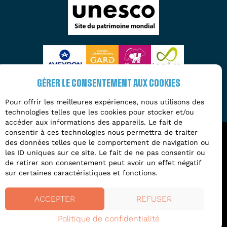
GÉRER LE CONSENTEMENT AUX COOKIES
Pour offrir les meilleures expériences, nous utilisons des
technologies telles que les cookies pour stocker et/ou
accéder aux informations des appareils. Le fait de
consentir à ces technologies nous permettra de traiter
des données telles que le comportement de navigation ou
2026 - Tous droits réservés à l'Entente
les ID uniques sur ce site. Le fait de ne pas consentir ou
Interdépartementale des Causses et des Cévennes
de retirer son consentement peut avoir un effet négatif
sur certaines caractéristiques et fonctions.
UNESCO
-
MENTIONS LÉGALES
-
POLITIQUE DE
CONFIDENTIALITÉ
-
PLAN DU SITE
-
DÉCLARATION
ACCEPTER
REFUSER
ACCESSIBILITÉ
- CONCEPTION & DÉVELOPPEMENT :
AFA-
MULTIMÉDIA
Politique de confidentialité