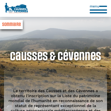
menu
Sommaire
Causses & Cévennes
Le territoire des Causses et des Cévennes a
obtenu l'inscription sur la Liste du patrimoine
mondial de l’humanité en reconnaissance de son
statut de représentant exceptionnel de la
culture agropastorale méditerranéenne et des