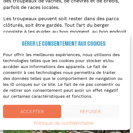
des troupeaux de vaches, de chèvres et de brebis,
parfois de races locales.
Les troupeaux peuvent soit rester dans des parcs
clôturés, soit être gardés. Tout l’art du berger
consiste à les guider au bon moment, au bon endroit
pour trouver de quoi manger et boire.
GÉRER LE CONSENTEMENT AUX COOKIES
Selon les saisons et les lieux, les animaux peuvent
Pour offrir les meilleures expériences, nous utilisons des
consommer de l’herbe, des feuilles, mais aussi des
technologies telles que les cookies pour stocker et/ou
fruits comme les glands ou les châtaignes !
Certains
accéder aux informations des appareils. Le fait de
éleveurs transhument
, notamment en été, pour
consentir à ces technologies nous permettra de traiter
amener leur troupeau dans des parcours en altitude
des données telles que le comportement de navigation ou
où l’herbe est plus abondante.
les ID uniques sur ce site. Le fait de ne pas consentir ou
de retirer son consentement peut avoir un effet négatif
sur certaines caractéristiques et fonctions.
ACCEPTER
REFUSER
Politique de confidentialité