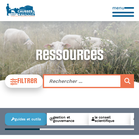
menu
Ressources
filtrer
gestion et
le conseil
guides et outils
gouvernance
scientifique