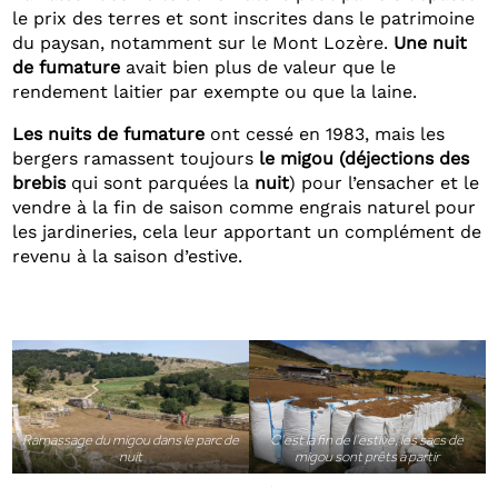
le prix des terres et sont inscrites dans le patrimoine
du paysan, notamment sur le Mont Lozère.
Une nuit
de fumature
avait bien plus de valeur que le
rendement laitier par exempte ou que la laine.
Les nuits de fumature
ont cessé en 1983, mais les
bergers ramassent toujours
le migou (déjections des
brebis
qui sont parquées la
nuit
) pour l’ensacher et le
vendre à la fin de saison comme engrais naturel pour
les jardineries, cela leur apportant un complément de
revenu à la saison d’estive.
Ramassage du migou dans le parc de
C’est la fin de l’estive, les sacs de
nuit
migou sont prêts à partir