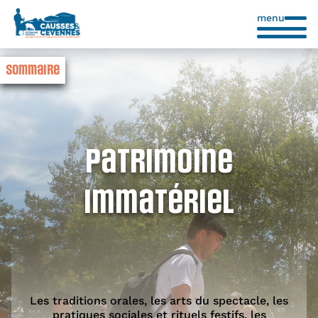
menu
Sommaire
Patrimoine
Immatériel
Les traditions orales, les arts du spectacle, les
pratiques sociales et rituels festifs, les