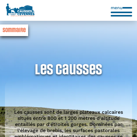
menu
Sommaire
Les Causses
Les causses sont de larges plateaux calcaires
situés entre 800 et 1 200 mètres d'altitude
entaillés par d'étroites gorges. Dominées par
l'élevage de brebis, les surfaces pastorales
emblématiques et identitaires des causses se