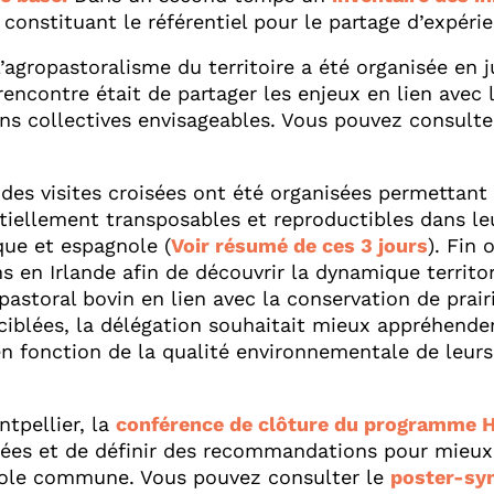
constituant le référentiel pour le partage d’expér
agropastoralisme du territoire a été organisée en ju
 rencontre était de partager les enjeux en lien avec l
tions collectives envisageables. Vous pouvez consult
.
, des visites croisées ont été organisées permetta
tiellement transposables et reproductibles dans leu
que et espagnole (
Voir résumé de ces 3 jours
). Fin 
ns en Irlande afin de découvrir la dynamique territor
pastoral bovin en lien avec la conservation de prair
iblées, la délégation souhaitait mieux appréhender
 fonction de la qualité environnementale de leurs p
ntpellier, la
conférence de clôture du programme 
oisées et de définir des recommandations pour mieux
icole commune. Vous pouvez consulter le
poster-sy