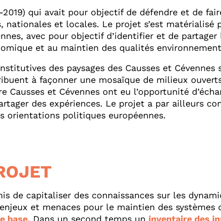
2019) qui avait pour objectif de défendre et de fai
nationales et locales. Le projet s’est matérialisé
nes, avec pour objectif d’identifier et de partager
conomique et au maintien des qualités environnemen
onstitutives des paysages des Causses et Cévennes s
ribuent à façonner une mosaïque de milieux ouverts 
ire Causses et Cévennes ont eu l’opportunité d’écha
ager des expériences. Le projet a par ailleurs con
s orientations politiques européennes.
ROJET
is de capitaliser des connaissances sur les dynami
s enjeux et menaces pour le maintien des systèmes d
e base.
Dans un second temps un
inventaire des i