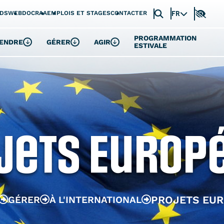
FR
IDS
WEBDOC
RAA
EMPLOIS ET STAGES
CONTACTER
PROGRAMMATION
ENDRE
GÉRER
AGIR
ESTIVALE
jets Europ
PROJETS EU
GÉRER
À L'INTERNATIONAL